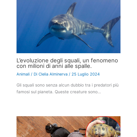
L’evoluzione degli squali, un fenomeno
con milioni di anni alle spalle.
Animali
/ Di
Clelia Alminerva
/
25 Luglio 2024
Gli squali sono senza alcun dubbio tra i predatori più
famosi sul pianeta. Queste creature sono…