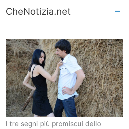
Vai
CheNotizia.net
al
contenuto
I tre segni più promiscui dello