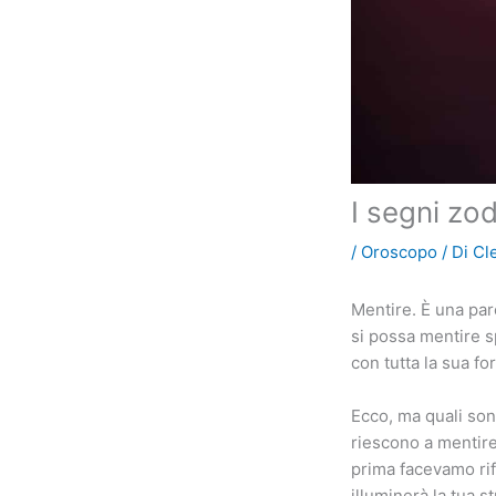
I segni zod
/
Oroscopo
/ Di
Cl
Mentire. È una par
si possa mentire s
con tutta la sua f
Ecco, ma quali son
riescono a mentire
prima facevamo rif
illuminerà la tua 