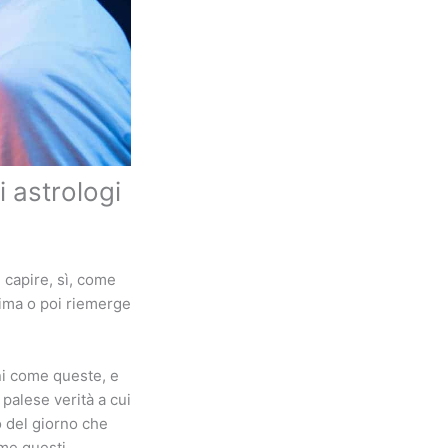
i astrologi
 capire, sì, come
rima o poi riemerge
ni come queste, e
palese verità a cui
o del giorno che
me questi.