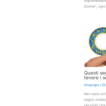
imprevedibil
Donne”, ogni
Questi se
tenere i s
Oroscopo
/ D
Nel vasto uni
segno zodiaca
peculiari che