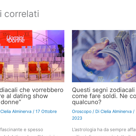
i correlati
odiacali che vorrebbero
Questi segni zodiacal
re al dating show
come fare soldi. Ne c
 donne”
qualcuno?
i
Clelia Alminerva
/
17 Ottobre
Oroscopo
/ Di
Clelia Alminerva
/
2023
fascinante e spesso
L’astrologia ha da sempre affa