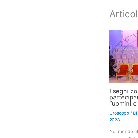
Articol
I segni z
partecipa
“uomini e
Oroscopo
/ D
2023
Nel mondo af