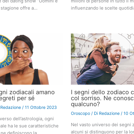
e del dating show “Uomini e
milioni di persone in tutto il 
 stagione offre a…
influenzando le scelte quotid
gni zodiacali amano
I segni dello zodiaco 
egreti per sé
col sorriso. Ne conosc
qualcuno?
i
Redazione
/
11 Ottobre 2023
Oroscopo
/ Di
Redazione
/
10 O
verso dell’astrologia, ogni
Nel vasto universo dei segni z
le ha le sue caratteristiche
alcuni si distinguono per la lo
 ne definiscono la…