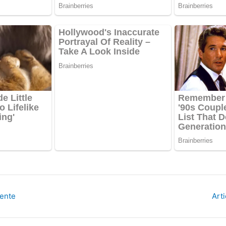
dente
Art