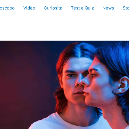
oscopo
Video
Curiosità
Test e Quiz
News
Sto