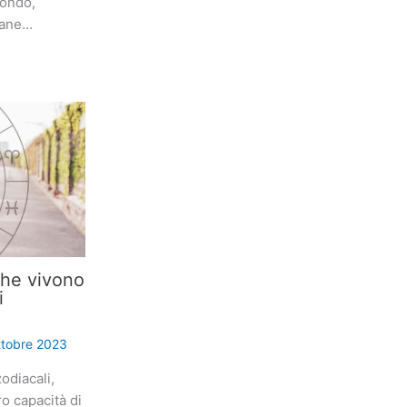
mondo,
iane…
che vivono
i
ttobre 2023
odiacali,
ro capacità di