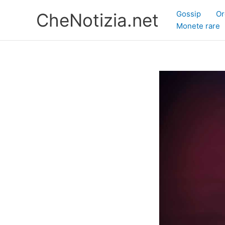
Vai
Gossip
Or
CheNotizia.net
al
Monete rare
contenuto