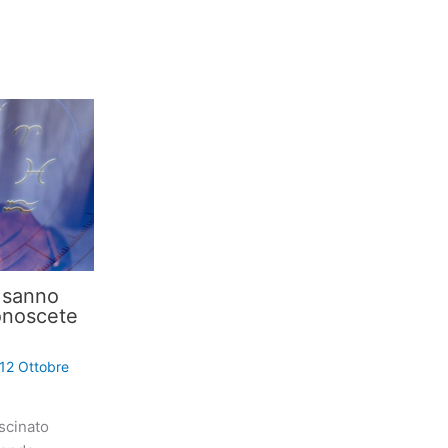
i sanno
onoscete
12 Ottobre
scinato