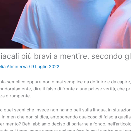
iacali più bravi a mentire, secondo gl
elia Alminerva
/
9 Luglio 2022
ola semplice eppure non è mai semplice da definire e da capire,
pudoratamente, dire il falso di fronte a una palese verità, che p
orza dirompente.
o quei segni che invece non hanno peli sulla lingua, in situazio
 in men che non si dica, anteponendo qualcosa di falso a quella 
erimento? Beh, abbiamo deciso di parlarne a fondo, nell’articol
strada sul tema, come sempre amiamo fare in casi controversi co