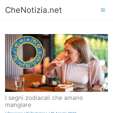
Vai
CheNotizia.net
al
contenuto
I segni zodiacali che amano
mangiare