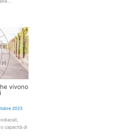
iane…
che vivono
i
ttobre 2023
odiacali,
ro capacità di