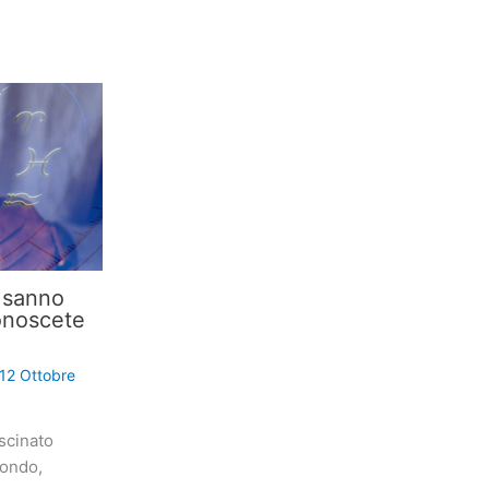
i sanno
onoscete
12 Ottobre
scinato
mondo,