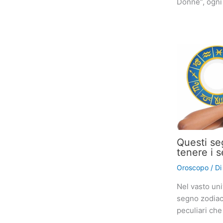
Donne”, ogni
Questi se
tenere i s
Oroscopo
/ D
Nel vasto uni
segno zodiaca
peculiari che