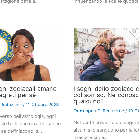
 stagione offre a…
influenzando le scelte quotid
gni zodiacali amano
I segni dello zodiaco 
egreti per sé
col sorriso. Ne conosc
qualcuno?
i
Redazione
/
11 Ottobre 2023
Oroscopo
/ Di
Redazione
/
10 O
verso dell’astrologia, ogni
Nel vasto universo dei segni z
le ha le sue caratteristiche
alcuni si distinguono per la lo
 ne definiscono la…
irradiare gioia…