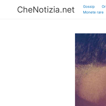
Vai
Gossip
Or
CheNotizia.net
al
Monete rare
contenuto