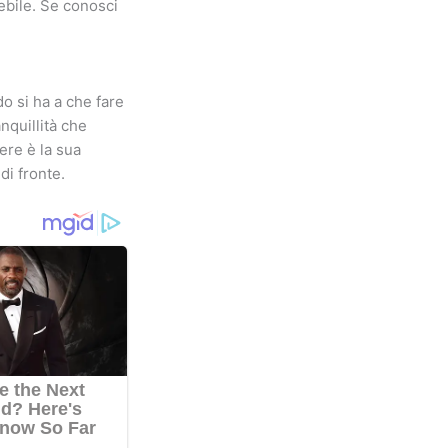
ebile. Se conosci
do si ha a che fare
nquillità che
ere è la sua
di fronte.