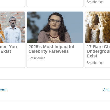
dente
Art