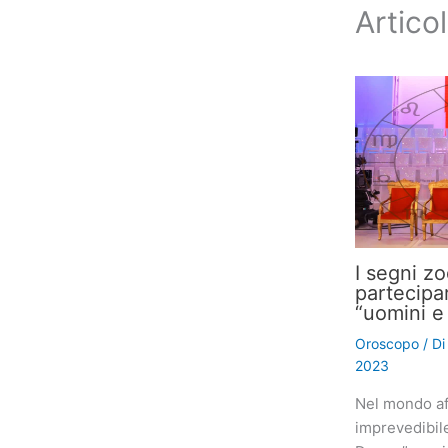
Articol
I segni z
partecipa
“uomini e
Oroscopo
/ D
2023
Nel mondo af
imprevedibil