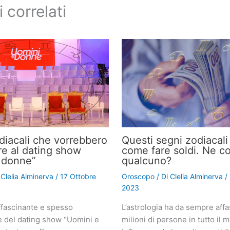
i correlati
odiacali che vorrebbero
Questi segni zodiacal
re al dating show
come fare soldi. Ne c
 donne”
qualcuno?
i
Clelia Alminerva
/
17 Ottobre
Oroscopo
/ Di
Clelia Alminerva
/
2023
fascinante e spesso
L’astrologia ha da sempre affa
e del dating show “Uomini e
milioni di persone in tutto il 