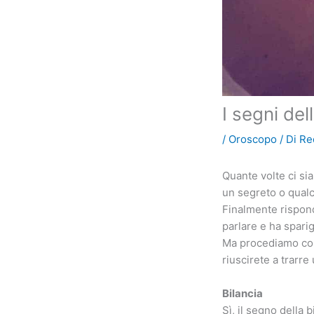
I segni de
/
Oroscopo
/ Di
Re
Quante volte ci sia
un segreto o qualco
Finalmente rispond
parlare e ha sparig
Ma procediamo con 
riuscirete a trarre
Bilancia
Sì, il segno della