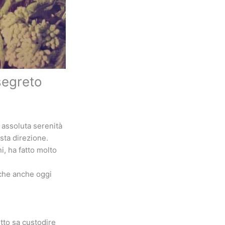
segreto
 assoluta serenità
sta direzione.
i, ha fatto molto
 che anche oggi
utto sa custodire