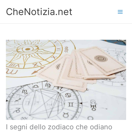
Vai
CheNotizia.net
al
contenuto
I segni dello zodiaco che odiano