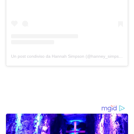
Un post condiviso da Hannah Simpson (@hanney_simpson)