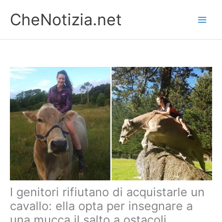
Vai
CheNotizia.net
al
contenuto
I genitori rifiutano di acquistarle un
cavallo: ella opta per insegnare a
una mucca il salto a ostacoli