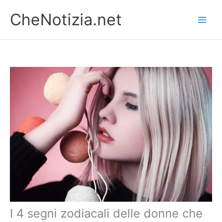
Vai
CheNotizia.net
al
contenuto
I 4 segni zodiacali delle donne che