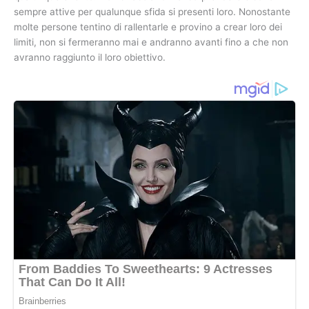
sempre attive per qualunque sfida si presenti loro. Nonostante
molte persone tentino di rallentarle e provino a crear loro dei
limiti, non si fermeranno mai e andranno avanti fino a che non
avranno raggiunto il loro obiettivo.