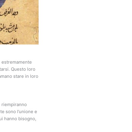
ono estremamente
arsi. Questo loro
amano stare in loro
é riempiranno
nte sono l’unione e
cui hanno bisogno,