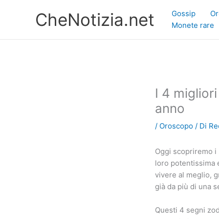
Vai
Gossip
Or
CheNotizia.net
al
Monete rare
contenuto
I 4 miglior
anno
/
Oroscopo
/ Di
Re
Oggi scopriremo i s
loro potentissima 
vivere al meglio, g
già da più di una 
Questi 4 segni zod