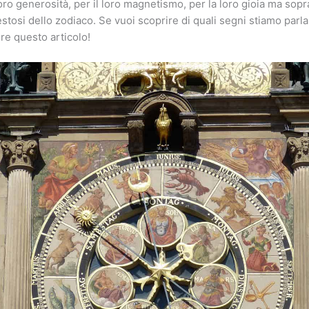
 loro generosità, per il loro magnetismo, per la loro gioia ma sop
festosi dello zodiaco. Se vuoi scoprire di quali segni stiamo parla
re questo articolo!