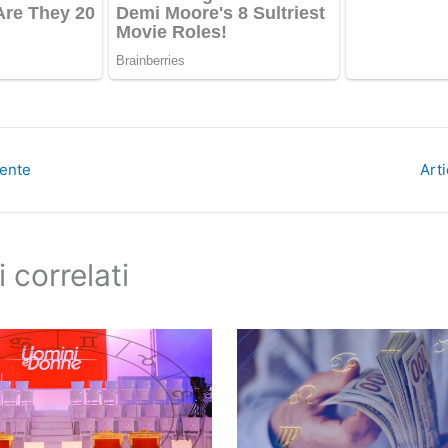
dente
Art
i correlati