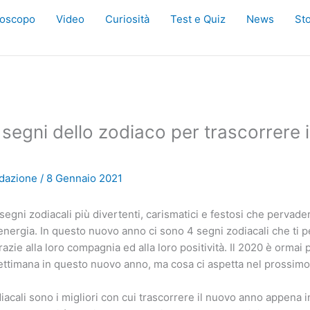
oscopo
Video
Curiosità
Test e Quiz
News
Sto
i segni dello zodiaco per trascorrere 
dazione
/
8 Gennaio 2021
egni zodiacali più divertenti, carismatici e festosi che pervader
energia. In questo nuovo anno ci sono 4 segni zodiacali che ti 
razie alla loro compagnia ed alla loro positività. Il 2020 è ormai
settimana in questo nuovo anno, ma cosa ci aspetta nel prossimo
iacali sono i migliori con cui trascorrere il nuovo anno appena i