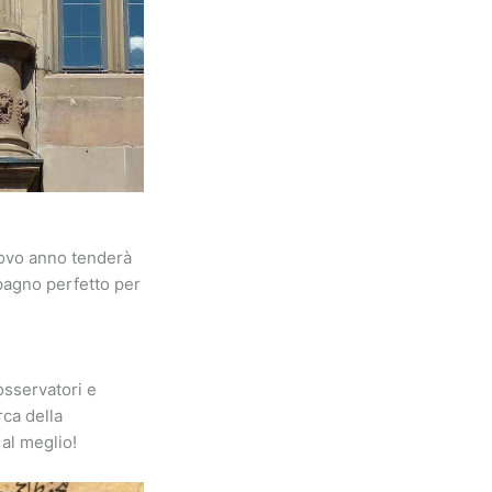
uovo anno tenderà
pagno perfetto per
osservatori e
rca della
al meglio!