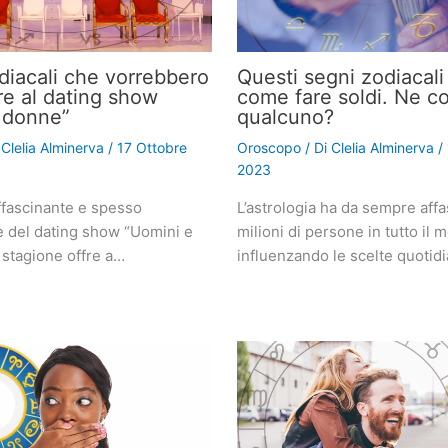
odiacali che vorrebbero
Questi segni zodiacal
re al dating show
come fare soldi. Ne c
 donne”
qualcuno?
i
Clelia Alminerva
/
17 Ottobre
Oroscopo
/ Di
Clelia Alminerva
/
2023
fascinante e spesso
L’astrologia ha da sempre affa
e del dating show “Uomini e
milioni di persone in tutto il 
 stagione offre a…
influenzando le scelte quotid