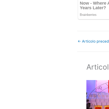
←
Articolo prece
Articol