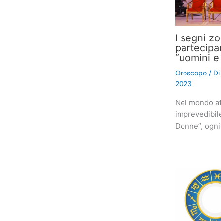
I segni z
partecipa
“uomini e
Oroscopo
/ D
2023
Nel mondo af
imprevedibil
Donne”, ogni