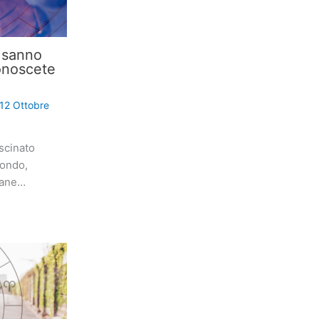
i sanno
onoscete
12 Ottobre
scinato
mondo,
iane…