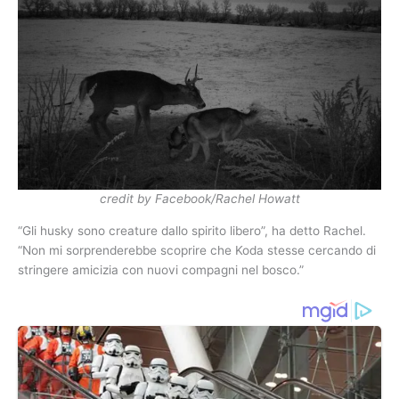
credit by Facebook/Rachel Howatt
“Gli husky sono creature dallo spirito libero”, ha detto Rachel.
“Non mi sorprenderebbe scoprire che Koda stesse cercando di
stringere amicizia con nuovi compagni nel bosco.”