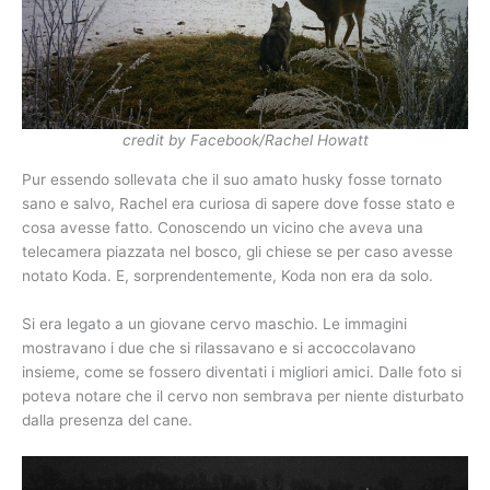
credit by Facebook/Rachel Howatt
Pur essendo sollevata che il suo amato husky fosse tornato
sano e salvo, Rachel era curiosa di sapere dove fosse stato e
cosa avesse fatto. Conoscendo un vicino che aveva una
telecamera piazzata nel bosco, gli chiese se per caso avesse
notato Koda. E, sorprendentemente, Koda non era da solo.
Si era legato a un giovane cervo maschio. Le immagini
mostravano i due che si rilassavano e si accoccolavano
insieme, come se fossero diventati i migliori amici. Dalle foto si
poteva notare che il cervo non sembrava per niente disturbato
dalla presenza del cane.