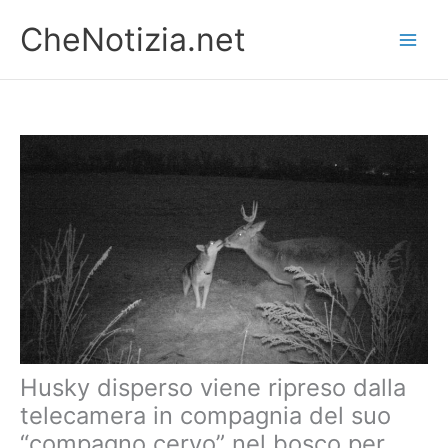
Vai
CheNotizia.net
al
contenuto
Husky disperso viene ripreso dalla
telecamera in compagnia del suo
“compagno cervo” nel bosco per