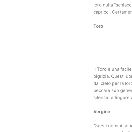
loro nulla “schiacc
capricci. Certamen
Toro
Il Toro è una faci
pigrizia. Questi u
dal cielo per la lor
beccare suo genero
silenzio e fingere
Vergine
Questi uomini sono