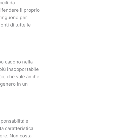
cili da
ifendere il proprio
istinguono per
nti di tutte le
sso cadono nella
 più insopportabile
oco, che vale anche
l genero in un
ponsabilità e
ta caratteristica
ere. Non costa