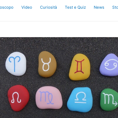
oscopo
Video
Curiosità
Test e Quiz
News
Sto