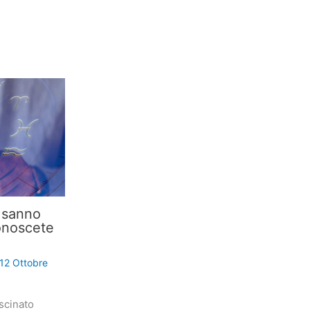
i sanno
onoscete
12 Ottobre
scinato