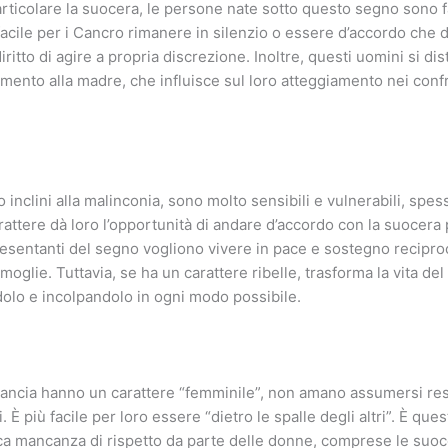
articolare la suocera, le persone nate sotto questo segno sono fa
facile per i Cancro rimanere in silenzio o essere d’accordo che d
 diritto di agire a propria discrezione. Inoltre, questi uomini si d
mento alla madre, che influisce sul loro atteggiamento nei confro
 inclini alla malinconia, sono molto sensibili e vulnerabili, spe
carattere dà loro l’opportunità di andare d’accordo con la suocera
ppresentanti del segno vogliono vivere in pace e sostegno recipr
moglie. Tuttavia, se ha un carattere ribelle, trasforma la vita de
ndolo e incolpandolo in ogni modo possibile.
ilancia hanno un carattere “femminile”, non amano assumersi res
 È più facile per loro essere “dietro le spalle degli altri”. È ques
a mancanza di rispetto da parte delle donne, comprese le suoc