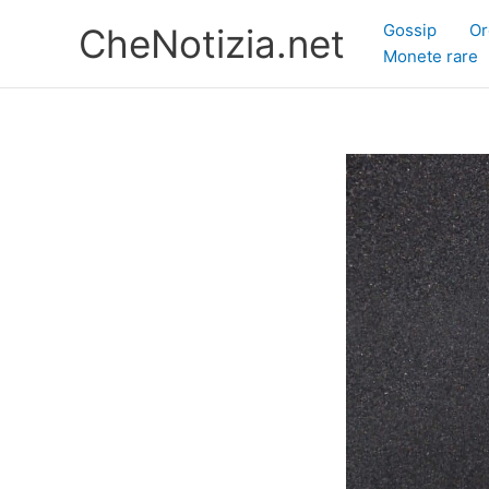
Vai
Gossip
Or
CheNotizia.net
al
Monete rare
contenuto