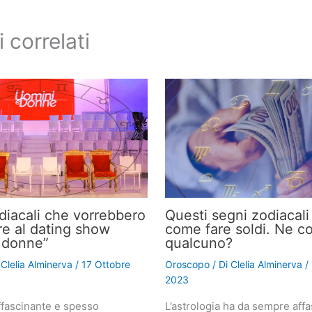
i correlati
odiacali che vorrebbero
Questi segni zodiacal
re al dating show
come fare soldi. Ne c
 donne”
qualcuno?
i
Clelia Alminerva
/
17 Ottobre
Oroscopo
/ Di
Clelia Alminerva
/
2023
fascinante e spesso
L’astrologia ha da sempre affa