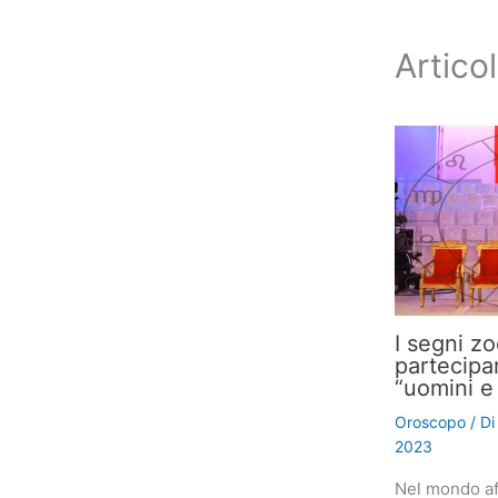
Articol
I segni z
partecipa
“uomini e
Oroscopo
/ D
2023
Nel mondo af