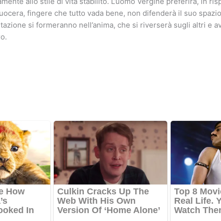
ente allo stile di vita stabilito. L’uomo Vergine preferirà, in ris
uocera, fingere che tutto vada bene, non difenderà il suo spazio v
itazione si formeranno nell’anima, che si riverserà sugli altri e a
o.