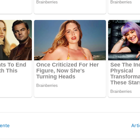
dente
Art