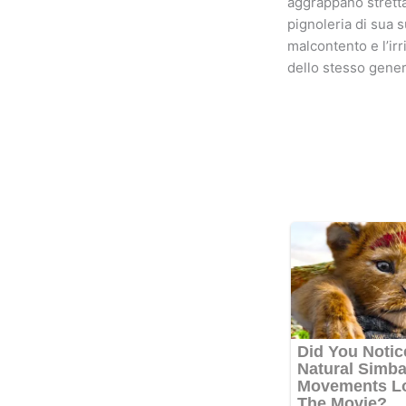
aggrappano strettam
pignoleria di sua s
malcontento e l’irr
dello stesso gener