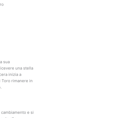
oro
la sua
ricevere una stella
cera inizia a
l Toro rimanere in
.
l cambiamento e si