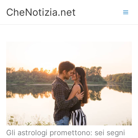
Vai
CheNotizia.net
al
contenuto
Gli astrologi promettono: sei segni