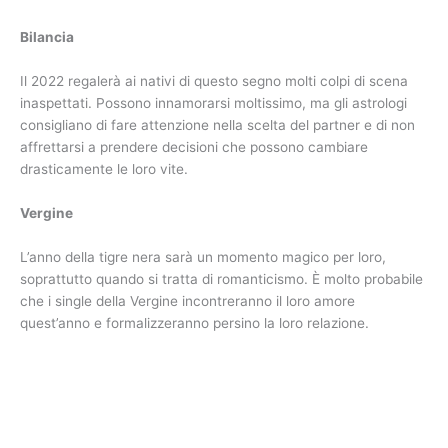
romantici e si tufferanno in nuove conoscenze. È probabile che
troveranno il loro destino in una festa divertente. Le stelle
stanno offrendo loro un sacco di romanticismo nel 2022 e
sentimenti che faranno battere più forte i loro cuori.
Toro
Nella sfera dell’amore, questo sarà un anno insolito per i nativi
del segno. Il Toro troverà finalmente quella persona speciale
con cui vuole trascorrere tutta la vita. Inoltre, raggiungeranno
la completa armonia nell’unione: i sentimenti brilleranno di
nuovi colori.