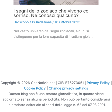
dating show “Uomini e Donne”, ogni stagione offre
a…
Questi segni zodiacali sanno come fare
soldi. Ne conoscete qualcuno?
Oroscopo
/ Di
Clelia Alminerva
/
12 Ottobre 2023
L’astrologia ha da sempre affascinato milioni di
persone in tutto il mondo, influenzando le scelte
quotidiane…