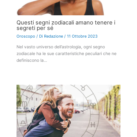
Articoli correlati
I segni zodiacali che vorrebbero
partecipare al dating show “uomini e
donne”
Oroscopo
/ Di
Clelia Alminerva
/
17 Ottobre 2023
Nel mondo affascinante e spesso imprevedibile del