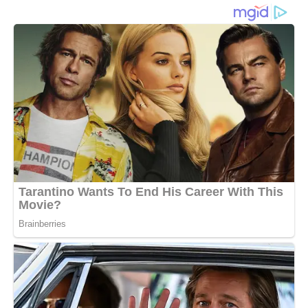
Il 2022 regalerà ai nativi di questo segno molti colpi di scena
inaspettati. Possono innamorarsi moltissimo, ma gli astrologi
consigliano di fare attenzione nella scelta del partner e di non
affrettarsi a prendere decisioni che possono cambiare
drasticamente le loro vite.
Vergine