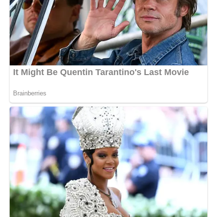
L’anno della tigre nera sarà un momento magico per loro,
soprattutto quando si tratta di romanticismo. È molto probabile
che i single della Vergine incontreranno il loro amore
quest’anno e formalizzeranno persino la loro relazione.
Scorpione
I nativi di questo segno hanno un carattere persistente. Ma
devono imparare ad ascoltare i loro desideri e non aver paura
di fidarsi, quindi possono attirare passione e romanticismo nelle
loro vite.
Leone