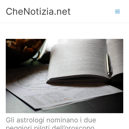
Vai
CheNotizia.net
al
contenuto
Gli astrologi nominano i due
peggiori piloti dell’oroscopo