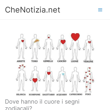
Vai
CheNotizia.net
al
contenuto
Dove hanno il cuore i segni
zodiacali?