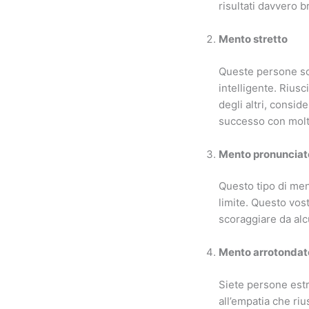
risultati davvero br
Mento stretto
Queste persone so
intelligente. Riusc
degli altri, consid
successo con molta
Mento pronunciat
Questo tipo di me
limite. Questo vos
scoraggiare da alc
Mento arrotondat
Siete persone estr
all’empatia che riu