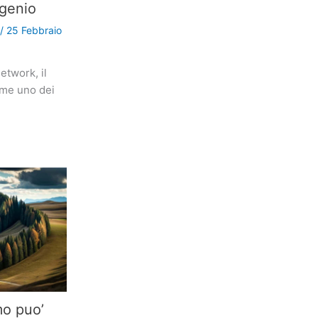
 genio
/
25 Febbraio
etwork, il
ome uno dei
mo puo’