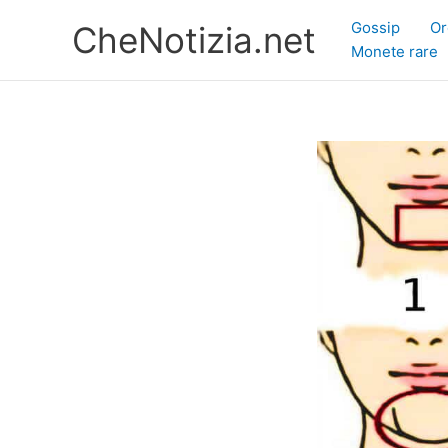
Vai
Gossip
Or
CheNotizia.net
al
Monete rare
contenuto