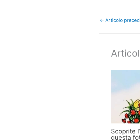
←
Articolo prece
Articol
Scoprite l
questa fo