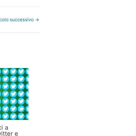
icolo successivo
→
ci a
itter e