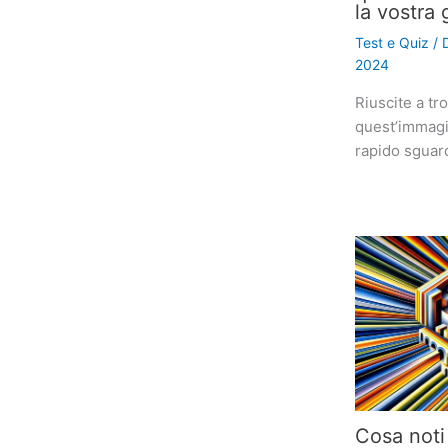
la vostra 
Test e Quiz
/ 
2024
Riuscite a tr
quest’immagin
rapido sguar
Cosa noti