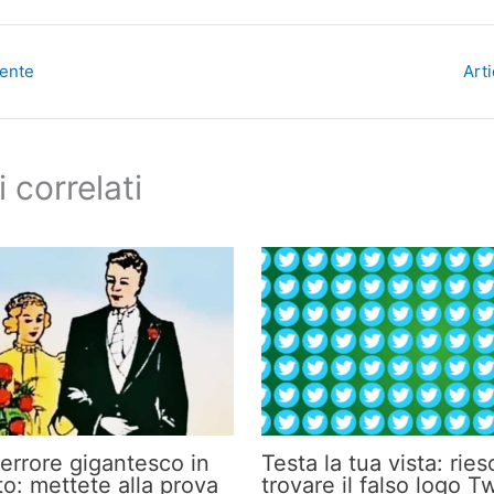
dente
Art
i correlati
’errore gigantesco in
Testa la tua vista: ries
to: mettete alla prova
trovare il falso logo Tw