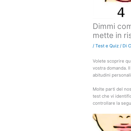
Dimmi com’è
mette in ri
/
Test e Quiz
/ Di
C
Volete scoprire qu
vostra domanda. Il 
abitudini personal
Molte parti del no
test che vi identif
controllare la seg