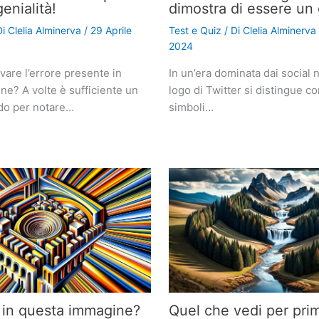
genialità!
dimostra di essere un
Di
Clelia Alminerva
/
29 Aprile
Test e Quiz
/ Di
Clelia Alminerva
2024
ovare l’errore presente in
In un’era dominata dai social n
e? A volte è sufficiente un
logo di Twitter si distingue c
do per notare…
simboli…
 in questa immagine?
Quel che vedi per pri