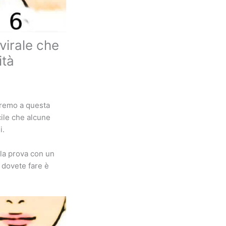
 virale che
ità
deremo a questa
cile che alcune
i.
lla prova con un
e dovete fare è