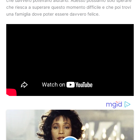
che davvero potevano aiutarlo. Adesso possiamo solo sperare
che riesca a superare questo momento difficile e che poi trovi
una famiglia dove poter essere davvero felice.