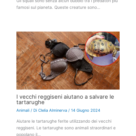
Gli squali sono senza alcun dubbio tra i predatori più
famosi sul pianeta. Queste creature sono…
I vecchi reggiseni aiutano a salvare le
tartarughe
Animali
/ Di
Clelia Alminerva
/
14 Giugno 2024
Aiutare le tartarughe ferite utilizzando dei vecchi
reggiseni. Le tartarughe sono animali straordinari e
popolano il…