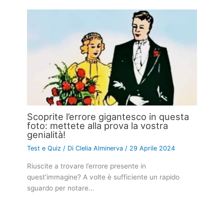
Scoprite l’errore gigantesco in questa
foto: mettete alla prova la vostra
genialità!
Test e Quiz
/ Di
Clelia Alminerva
/
29 Aprile 2024
Riuscite a trovare l’errore presente in
quest’immagine? A volte è sufficiente un rapido
sguardo per notare…