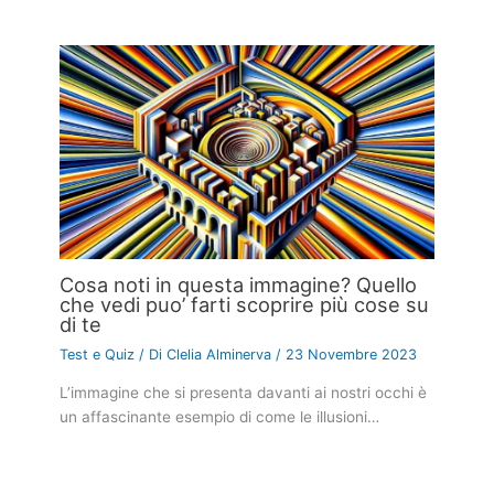
Cosa noti in questa immagine? Quello
che vedi puo’ farti scoprire più cose su
di te
Test e Quiz
/ Di
Clelia Alminerva
/
23 Novembre 2023
L’immagine che si presenta davanti ai nostri occhi è
un affascinante esempio di come le illusioni…