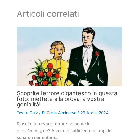
Articoli correlati
Scoprite l’errore gigantesco in questa
foto: mettete alla prova la vostra
genialità!
Test e Quiz
/ Di
Clelia Alminerva
/
29 Aprile 2024
Riuscite a trovare l’errore presente in
quest’immagine? A volte è sufficiente un rapido
sguardo per notare…