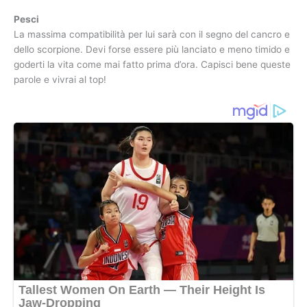
Pesci
La massima compatibilità per lui sarà con il segno del cancro e
dello scorpione. Devi forse essere più lanciato e meno timido e
goderti la vita come mai fatto prima d’ora. Capisci bene queste
parole e vivrai al top!