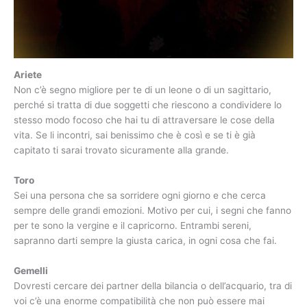
Ariete
Non c’è segno migliore per te di un leone o di un sagittario,
perché si tratta di due soggetti che riescono a condividere lo
stesso modo focoso che hai tu di attraversare le cose della
vita. Se li incontri, sai benissimo che è così e se ti è già
capitato ti sarai trovato sicuramente alla grande.
Toro
Sei una persona che sa sorridere ogni giorno e che cerca
sempre delle grandi emozioni. Motivo per cui, i segni che fanno
per te sono la vergine e il capricorno. Entrambi sereni,
sapranno darti sempre la giusta carica, in ogni cosa che fai.
Gemelli
Dovresti cercare dei partner della bilancia o dell’acquario, tra di
voi c’è una enorme compatibilità che non può essere mai