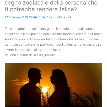
segno zodiacale della persona che
ti potrebbe rendere felice?
/
Oroscopo
/ Di
CheNotizia
/
27 Luglio 2021
Tutti noi abbiamo un’anima gemella ideale, ma quali sono i
segni che più si sposano con il nostro modo di essere e di fare?
Andiamo con ordine e cerchiamo di fare chiarezza su uno dei
punti più controversi e particolari degli ultimi tempi e che a dire
il vero in tantissimi ci avete richiesto.
Vai con il primo della lista, l’ariete.