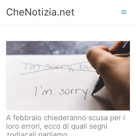
Vai
CheNotizia.net
al
contenuto
A febbraio chiederanno scusa per i
loro errori, ecco di quali segni
zodiacali parliamo