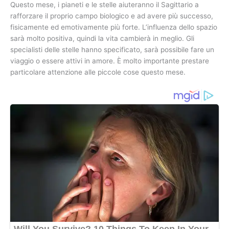
Questo mese, i pianeti e le stelle aiuteranno il Sagittario a
rafforzare il proprio campo biologico e ad avere più successo,
fisicamente ed emotivamente più forte. L’influenza dello spazio
sarà molto positiva, quindi la vita cambierà in meglio. Gli
specialisti delle stelle hanno specificato, sarà possibile fare un
viaggio o essere attivi in ​​amore. È molto importante prestare
particolare attenzione alle piccole cose questo mese.