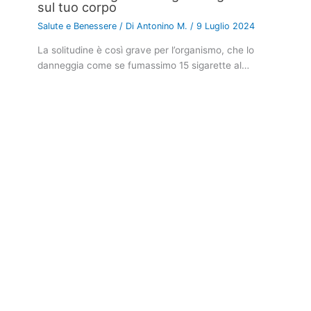
sul tuo corpo
Salute e Benessere
/ Di
Antonino M.
/
9 Luglio 2024
La solitudine è così grave per l’organismo, che lo
danneggia come se fumassimo 15 sigarette al…
I tatuaggi possono trasformare le tue
cicatrici in opere d’arte
Salute e Benessere
/ Di
Clelia Alminerva
/
8 Ottobre